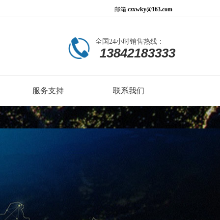
邮箱
czxwky@163.com
全国24小时销售热线：
13842183333
服务支持
联系我们