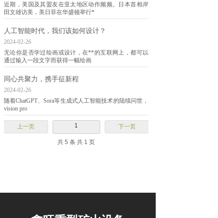
近期，美国及其盟友在亚太地区动作频频。日本首相岸
田文雄访美，美日菲在华盛顿举行*
人工智能时代，我们该如何设计？
2024-02-26
无论你是否学过绘画或设计，在**的互联网上，都可以
通过输入一段文字而获得一幅绘画
同心共聚力，携手征新程
2024-02-26
随着ChatGPT、Sora等生成式人工智能技术的陆续问世，
vision pro
1
上一页
下一页
共 5 条 共 1 页