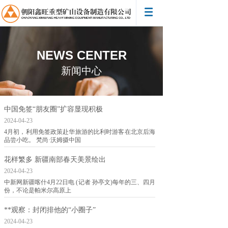
NEWS CENTER
新闻中心
中国免签“朋友圈”扩容显现积极
2024-04-23
4月初，利用免签政策赴华旅游的比利时游客在北京后海
品尝小吃。 梵尚·沃姆摄中国
花样繁多 新疆南部春天美景绘出
2024-04-23
中新网新疆喀什4月22日电 (记者 孙亭文)每年的三、四月
份，不论是帕米尔高原上
**观察：封闭排他的“小圈子”
2024-04-23